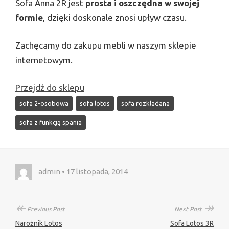
Sofa Anna 2R jest
prosta i oszczędna w swojej
formie
, dzięki doskonale znosi upływ czasu.
Zachęcamy do zakupu mebli w naszym sklepie
internetowym.
Przejdź do sklepu
sofa 2-osobowa
sofa lotos
sofa rozkladana
sofa z funkcją spania
admin • 17 listopada, 2014
↞
↠
Previous Post
Next Post
Narożnik Lotos
Sofa Lotos 3R