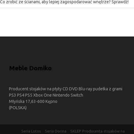
Co zrobić ze ścianami, aby lepiej zagospodarować wnętrze? Sprawdź!
Meble Domiko
Producent stojaków na płyty CD DVD Blu-ray pudełka z grami
PS3 PS4 PS5 Xbox One Nintendo Switch
Młyńska 17,63-600 Kępno
(POLSKA)
Seria Lotos
Seria Dorina
SKLEP Producenta stojaków na