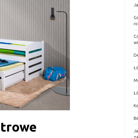
Ja
Go
ro
Co
wn
De
Łó
M
Łó
K
Bi
ętrowe
Ja
za