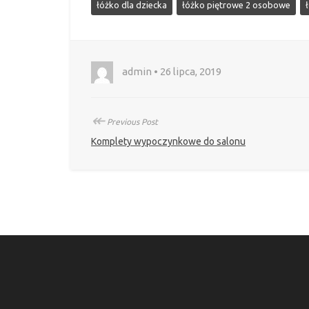
łóżko dla dziecka
łóżko piętrowe 2 osobowe
admin • 26 lipca, 2019
↞
Previous Post
Komplety wypoczynkowe do salonu