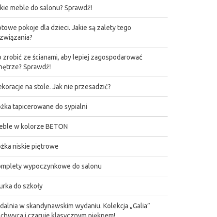
kie meble do salonu? Sprawdź!
towe pokoje dla dzieci. Jakie są zalety tego
związania?
 zrobić ze ścianami, aby lepiej zagospodarować
ętrze? Sprawdź!
koracje na stole. Jak nie przesadzić?
żka tapicerowane do sypialni
eble w kolorze BETON
żka niskie piętrowe
omplety wypoczynkowe do salonu
urka do szkoły
dalnia w skandynawskim wydaniu. Kolekcja „Galia”
chwyca i czaruje klasycznym pięknem!