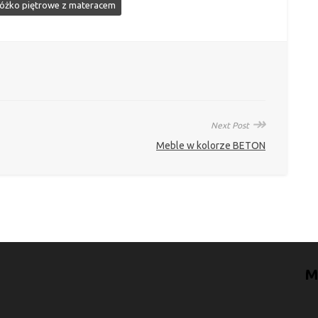
łóżko piętrowe z materacem
↠
Next Post
Meble w kolorze BETON
M