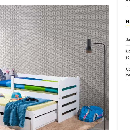
N
Ja
Go
ro
Co
wn