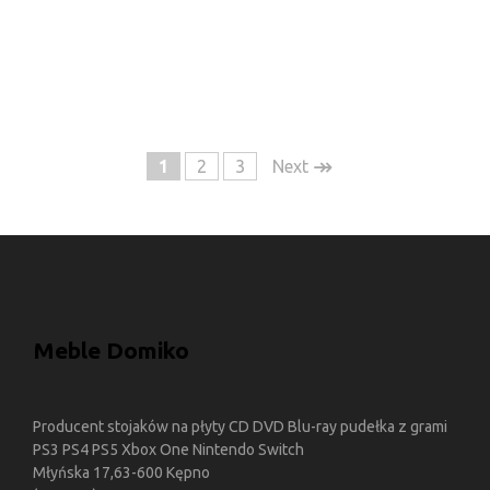
↠
1
2
3
Next
Meble Domiko
Producent stojaków na płyty CD DVD Blu-ray pudełka z grami
PS3 PS4 PS5 Xbox One Nintendo Switch
Młyńska 17,63-600 Kępno