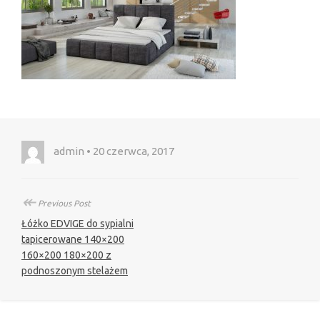
admin • 20 czerwca, 2017
↞
Previous Post
Łóżko EDVIGE do sypialni
tapicerowane 140×200
160×200 180×200 z
podnoszonym stelażem