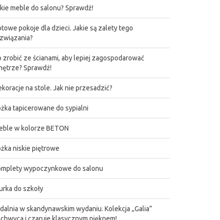
kie meble do salonu? Sprawdź!
towe pokoje dla dzieci. Jakie są zalety tego
związania?
 zrobić ze ścianami, aby lepiej zagospodarować
ętrze? Sprawdź!
koracje na stole. Jak nie przesadzić?
żka tapicerowane do sypialni
eble w kolorze BETON
żka niskie piętrowe
omplety wypoczynkowe do salonu
urka do szkoły
dalnia w skandynawskim wydaniu. Kolekcja „Galia”
chwyca i czaruje klasycznym pięknem!