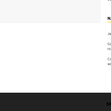
N
Ja
Go
ro
Co
wn
M