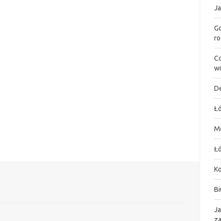
Ja
Go
ro
Co
wn
De
Łó
M
Łó
K
Bi
Ja
za