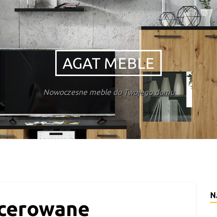
AGAT MEBLE
Nowoczesne meble do Twojego domu
N
icerowane