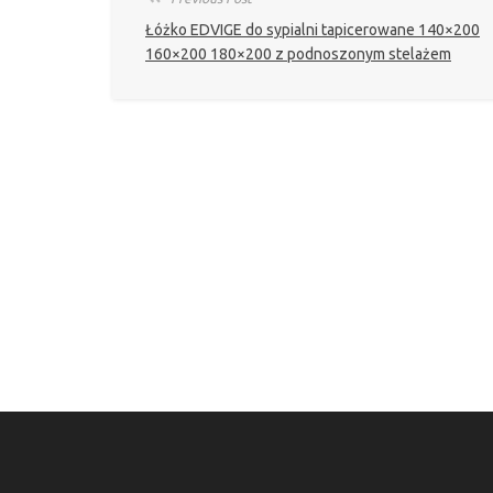
Łóżko EDVIGE do sypialni tapicerowane 140×200
160×200 180×200 z podnoszonym stelażem