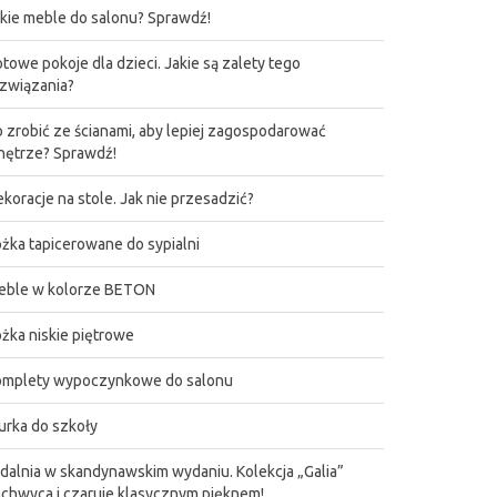
kie meble do salonu? Sprawdź!
towe pokoje dla dzieci. Jakie są zalety tego
związania?
 zrobić ze ścianami, aby lepiej zagospodarować
ętrze? Sprawdź!
koracje na stole. Jak nie przesadzić?
żka tapicerowane do sypialni
eble w kolorze BETON
żka niskie piętrowe
omplety wypoczynkowe do salonu
urka do szkoły
dalnia w skandynawskim wydaniu. Kolekcja „Galia”
chwyca i czaruje klasycznym pięknem!