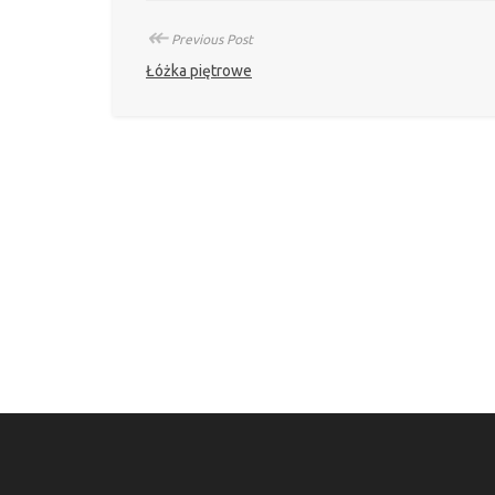
↞
Previous Post
Łóżka piętrowe