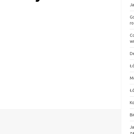
Ja
Go
ro
Co
wn
De
Łó
M
Łó
K
Bi
Ja
za