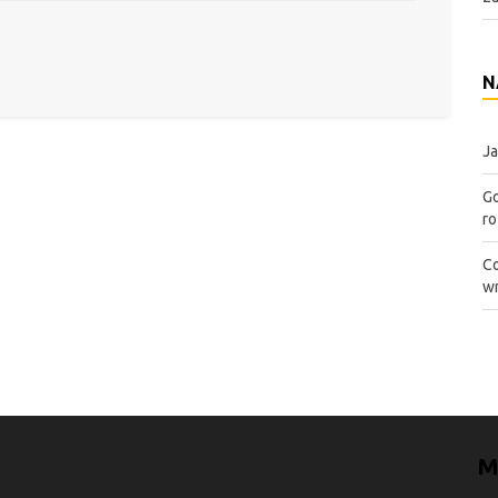
N
Ja
Go
ro
Co
wn
M