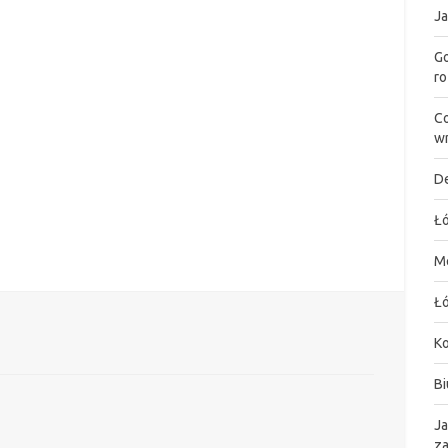
Ja
Go
ro
Co
wn
De
Łó
M
Łó
K
Bi
Ja
za