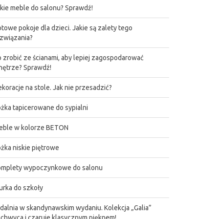
kie meble do salonu? Sprawdź!
towe pokoje dla dzieci. Jakie są zalety tego
związania?
 zrobić ze ścianami, aby lepiej zagospodarować
ętrze? Sprawdź!
koracje na stole. Jak nie przesadzić?
żka tapicerowane do sypialni
eble w kolorze BETON
żka niskie piętrowe
omplety wypoczynkowe do salonu
urka do szkoły
dalnia w skandynawskim wydaniu. Kolekcja „Galia”
chwyca i czaruje klasycznym pięknem!