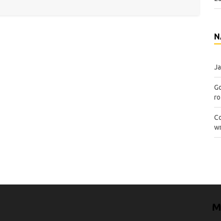
N
Ja
Go
ro
Co
wn
M