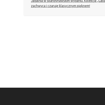
Jadalnia w skandynawskim wydaniu. Kolekcja „Gali
zachwyca i czaruje klasycznym pięknem!