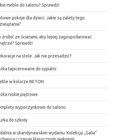
kie meble do salonu? Sprawdź!
towe pokoje dla dzieci. Jakie są zalety tego
związania?
 zrobić ze ścianami, aby lepiej zagospodarować
ętrze? Sprawdź!
koracje na stole. Jak nie przesadzić?
żka tapicerowane do sypialni
eble w kolorze BETON
żka niskie piętrowe
omplety wypoczynkowe do salonu
urka do szkoły
dalnia w skandynawskim wydaniu. Kolekcja „Galia”
chwyca i czaruje klasycznym pięknem!