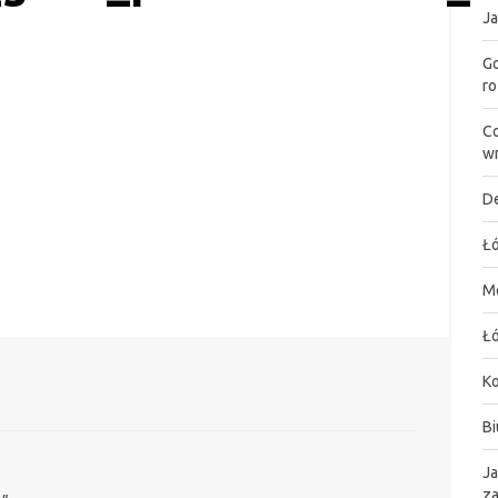
Ja
Go
ro
Co
wn
De
Łó
M
Łó
K
Bi
Ja
za