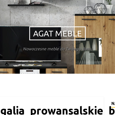
AGAT MEBLE
Nowoczesne meble do Twojego domu
N
galia_prowansalskie_b