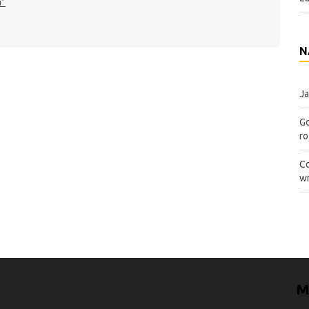
a”
N
Ja
Go
ro
Co
wn
M