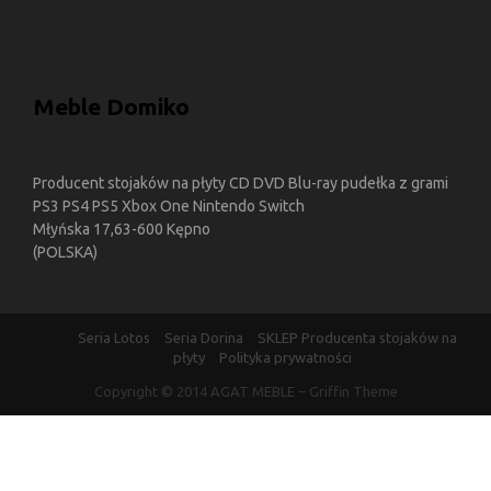
Meble Domiko
Producent stojaków na płyty CD DVD Blu-ray pudełka z grami
PS3 PS4 PS5 Xbox One Nintendo Switch
Młyńska 17,63-600 Kępno
(POLSKA)
Seria Lotos
Seria Dorina
SKLEP Producenta stojaków na
płyty
Polityka prywatności
Copyright © 2014
AGAT MEBLE
–
Griffin Theme