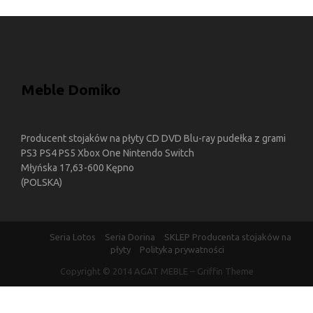
Meble Domiko
Producent stojaków na płyty CD DVD Blu-ray pudełka z grami
PS3 PS4 PS5 Xbox One Nintendo Switch
Młyńska 17,63-600 Kępno
(POLSKA)
Seria Lotos
Seria Dorina
SKLEP Producenta stojaków na
płyty
Polityka prywatności
Copyright © 2014
AGAT MEBLE
–
Griffin Theme