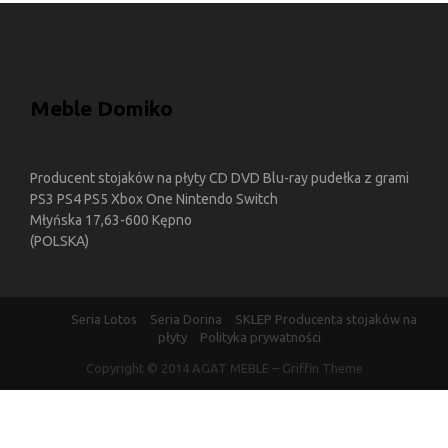
Meble Domiko
Producent stojaków na płyty CD DVD Blu-ray pudełka z grami
PS3 PS4 PS5 Xbox One Nintendo Switch
Młyńska 17,63-600 Kępno
(POLSKA)
Seria Lotos
Seria Dorina
SKLEP Producenta stojaków na
płyty
Polityka prywatności
Copyright © 2014
AGAT MEBLE
–
Griffin Theme