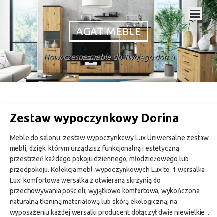
AGAT MEBLE
Nowoczesne meble do Twojego domu
Zestaw wypoczynkowy Dorina
Meble do salonu: zestaw wypoczynkowy Lux Uniwersalne zestaw
mebli, dzięki którym urządzisz funkcjonalną i estetyczną
przestrzeń każdego pokoju dziennego, młodzieżowego lub
przedpokoju. Kolekcja mebli wypoczynkowych Lux to: 1 wersalka
Lux: komfortowa wersalka z otwieraną skrzynią do
przechowywania pościeli; wyjątkowo komfortowa, wykończona
naturalną tkaniną materiałową lub skórą ekologiczną; na
wyposażeniu każdej wersalki producent dołączył dwie niewielkie…